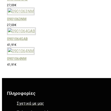
27,03€
0901063NM
27,03€
0901064GAB
41,91€
0901064NM
41,91€
Πληροφορίες
Σχετικά με μας