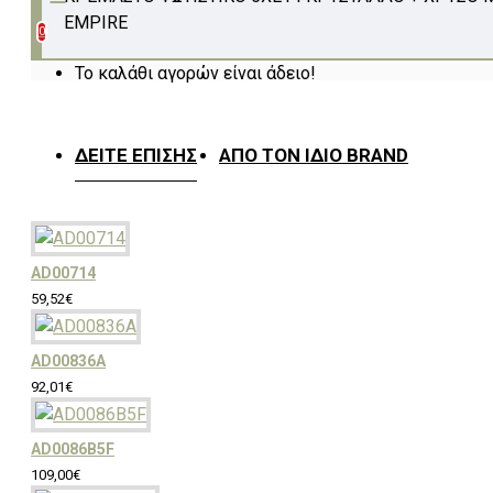
EMPIRE
0
Πόμολα & Κουρτινόξυλα
Το καλάθι αγορών είναι άδειο!
ΔΕΊΤΕ ΕΠΊΣΗΣ
ΑΠΌ ΤΟΝ ΊΔΙΟ BRAND
Κουρτίνες & Υφάσματα
Επιπλώσεων
AD00714
59,52€
Πλακάκια & Είδη Υγιεινής
AD00836A
92,01€
Λευκά είδη
AD0086B5F
109,00€