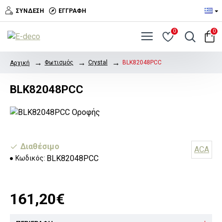
ΣΎΝΔΕΣΗ
ΕΓΓΡΑΦΉ
0
0
Φωτισμός
Crystal
BLK82048PCC
Αρχική
BLK82048PCC
Διαθέσιμο
ACA
BLK82048PCC
Κωδικός:
161,20€