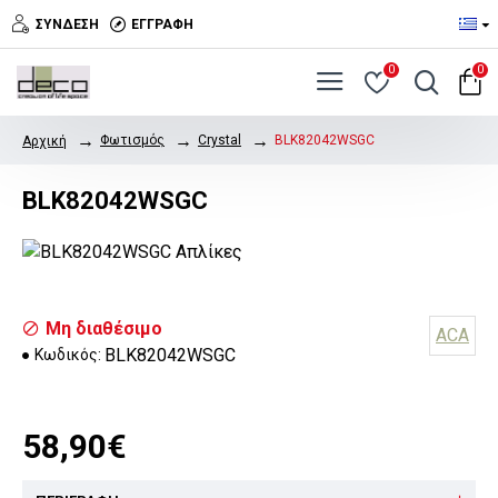
ΣΎΝΔΕΣΗ
ΕΓΓΡΑΦΉ
0
0
Φωτισμός
Crystal
BLK82042WSGC
Αρχική
BLK82042WSGC
Μη διαθέσιμο
ACA
BLK82042WSGC
Κωδικός:
58,90€