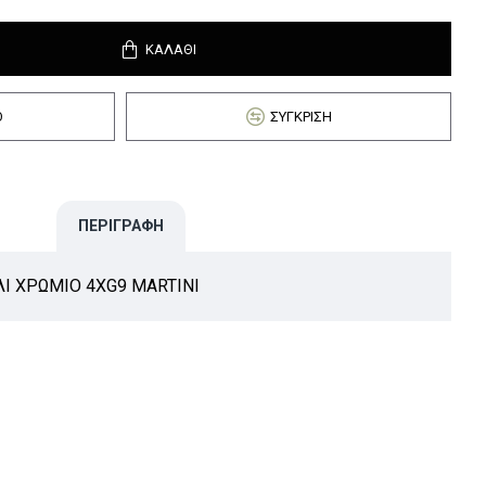
ΚΑΛΆΘΙ
Ό
ΣΎΓΚΡΙΣΗ
ΠΕΡΙΓΡΑΦΉ
Ι ΧΡΩΜΙΟ 4ΧG9 MARTINI