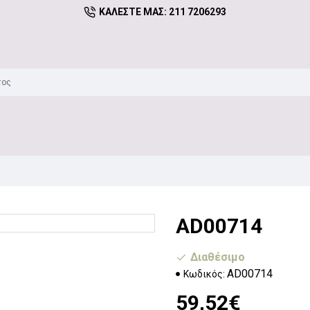
ΚΑΛΈΣΤΕ ΜΑΣ: 211 7206293
AD00714
Διαθέσιμο
AD00714
Κωδικός:
59,52€