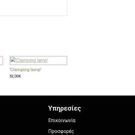
'Clamping lamp'
'Wall lamp'
52,00€
43,00€
Υπηρεσίες
Επικοινωνία
Προσφορές