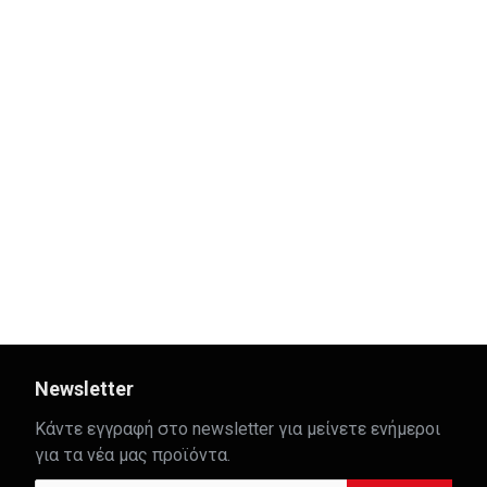
'Wall lamp'
'Wall lamp'
43,00€
39,00€
Newsletter
Κάντε εγγραφή στο newsletter για μείνετε ενήμεροι
για τα νέα μας προϊόντα.