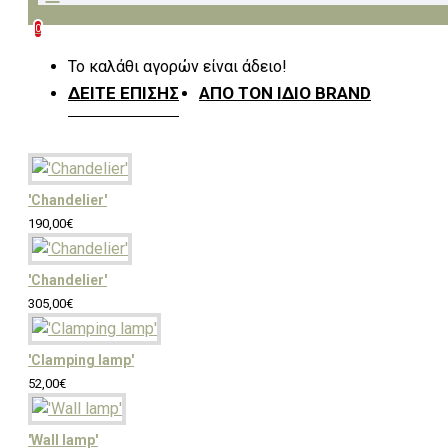
0
Πόμολα & Κουρτινόξυλα
Το καλάθι αγορών είναι άδειο!
ΔΕΊΤΕ ΕΠΊΣΗΣ
ΑΠΌ ΤΟΝ ΊΔΙΟ BRAND
Κουρτίνες & Υφάσματα
Επιπλώσεων
'Chandelier'
190,00€
Πλακάκια & Είδη Υγιεινής
'Chandelier'
305,00€
'Clamping lamp'
Λευκά είδη
52,00€
'Wall lamp'