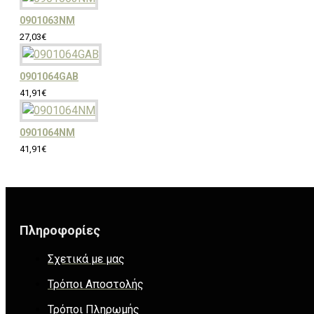
0901063NM
27,03€
0901064GAB
41,91€
0901064NM
41,91€
Πληροφορίες
Σχετικά με μας
Τρόποι Αποστολής
Τρόποι Πληρωμής