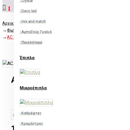
Crystal
0
Deco led
mix and match
Αρχική
Φωτισμός
Αμπαζούρ Γυαλιά
AC.180730G
Πεισσότερα
Έπιπλα
AC.180730G
Μικροέπιπλα
Διαθέσιμο
AC.180730G
Κωδικός:
Καθρέφτες
ACA
Κρεμάστρες
17,24€