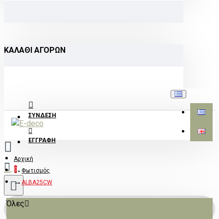
ΚΑΛΆΘΙ ΑΓΟΡΏΝ
ΣΎΝΔΕΣΗ
ΕΓΓΡΑΦΉ
Αρχική
0
Φωτισμός
ALBA25CW
Όλες