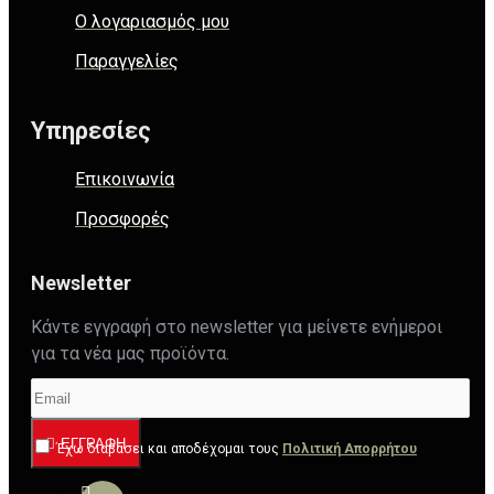
Ο λογαριασμός μου
Παραγγελίες
Υπηρεσίες
Επικοινωνία
Προσφορές
Newsletter
Κάντε εγγραφή στο newsletter για μείνετε ενήμεροι
για τα νέα μας προϊόντα.
ΕΓΓΡΑΦΉ
Έχω διαβάσει και αποδέχομαι τους
Πολιτική Απορρήτου