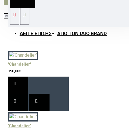
2100LM 90° IP68 12V AC/DC
ΔΕΊΤΕ ΕΠΊΣΗΣ
ΑΠΌ ΤΟΝ ΊΔΙΟ BRAND
'Chandelier'
190,00€
'Chandelier'