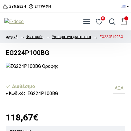
ΣΎΝΔΕΣΗ
ΕΓΓΡΑΦΉ
0
0
Φωτισμός
Υφασμάτινα φωτιστικά
EG224P100BG
Αρχική
EG224P100BG
Διαθέσιμο
ACA
EG224P100BG
Κωδικός:
118,67€