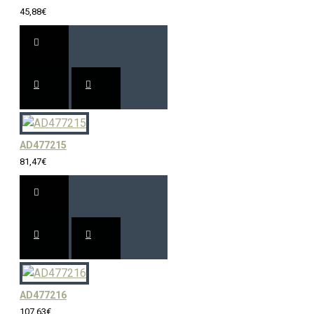
45,88€
AD477215
81,47€
AD477216
107,63€