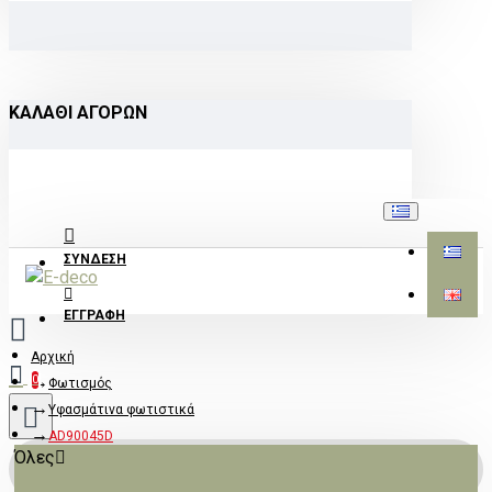
ΚΑΛΆΘΙ ΑΓΟΡΏΝ
ΣΎΝΔΕΣΗ
ΕΓΓΡΑΦΉ
Αρχική
0
Φωτισμός
Υφασμάτινα φωτιστικά
AD90045D
Όλες