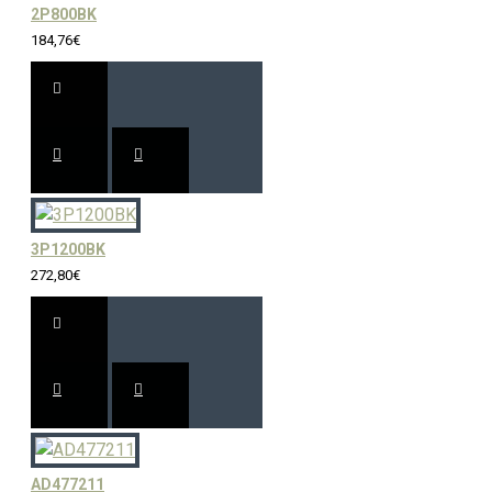
2P800BK
184,76€
3P1200BK
272,80€
AD477211