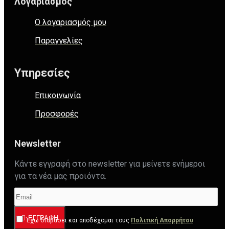
Λογαριασμός
Ο λογαριασμός μου
Παραγγελίες
Υπηρεσίες
Επικοινωνία
Προσφορές
Newsletter
Κάντε εγγραφή στο newsletter για μείνετε ενήμεροι
για τα νέα μας προϊόντα.
ΕΓΓΡΑΦΉ
Έχω διαβάσει και αποδέχομαι τους
Πολιτική Απορρήτου