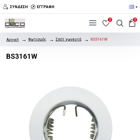
ΣΎΝΔΕΣΗ
ΕΓΓΡΑΦΉ
0
0
Φωτισμός
Σπότ χωνευτά
BS3161W
Αρχική
BS3161W