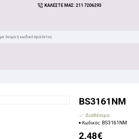
ΚΑΛΈΣΤΕ ΜΑΣ: 211 7206293
BS3161NM
Διαθέσιμο
BS3161NM
Κωδικός:
2,48€