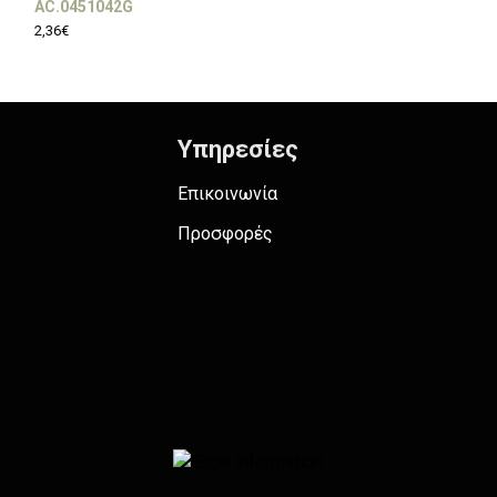
AC.0451042G
AC.0451042GA
2,36€
2,21€
Υπηρεσίες
Επικοινωνία
Προσφορές