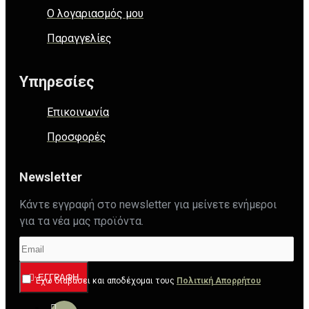
Ο λογαριασμός μου
Παραγγελίες
Υπηρεσίες
Επικοινωνία
Προσφορές
Newsletter
Κάντε εγγραφή στο newsletter για μείνετε ενήμεροι
για τα νέα μας προϊόντα.
ΕΓΓΡΑΦΉ
Έχω διαβάσει και αποδέχομαι τους
Πολιτική Απορρήτου