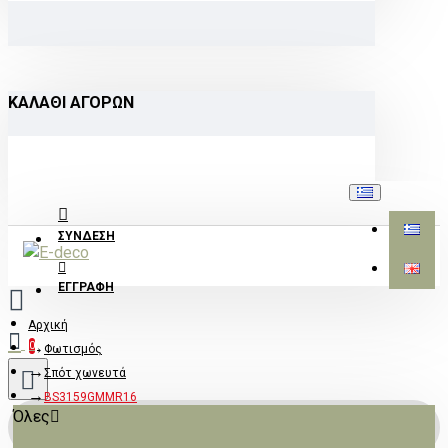
ΚΑΛΆΘΙ ΑΓΟΡΏΝ
ΣΎΝΔΕΣΗ
ΕΓΓΡΑΦΉ
Αρχική
0
Φωτισμός
Σπότ χωνευτά
BS3159GMMR16
Όλες