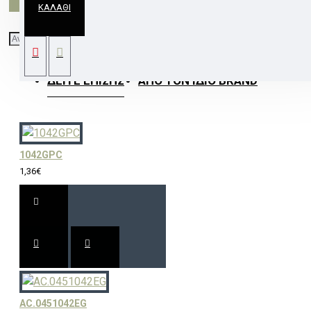
ΚΑΛΆΘΙ
ΣΠΟΤ ΤΕΤΡΑΓΩΝΟ 3159 MR16 ΧΡΥΣΟ ΜΑΤ
ΔΕΊΤΕ ΕΠΊΣΗΣ
ΑΠΌ ΤΟΝ ΊΔΙΟ BRAND
1042GPC
1,36€
AC.0451042EG