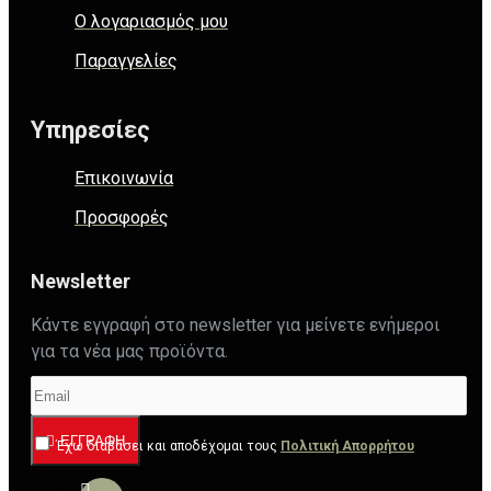
Ο λογαριασμός μου
Παραγγελίες
Υπηρεσίες
Επικοινωνία
Προσφορές
Newsletter
Κάντε εγγραφή στο newsletter για μείνετε ενήμεροι
για τα νέα μας προϊόντα.
ΕΓΓΡΑΦΉ
Έχω διαβάσει και αποδέχομαι τους
Πολιτική Απορρήτου