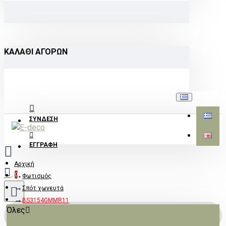
ΚΑΛΆΘΙ ΑΓΟΡΏΝ
ΣΎΝΔΕΣΗ
ΕΓΓΡΑΦΉ
Αρχική
0
Φωτισμός
Σπότ χωνευτά
BS3154GMMR11
Όλες