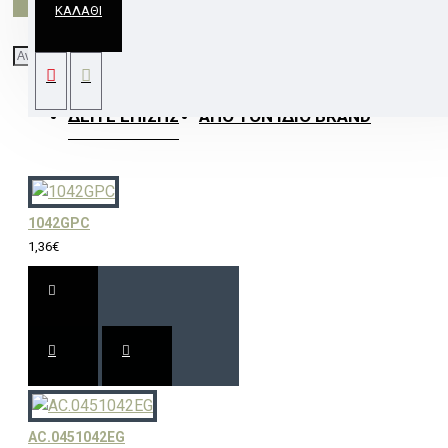
ΚΑΛΆΘΙ
ΣΠΟΤ ΤΕΤΡΑΓΩΝΟ 3154 MR11 ΧΡΥΣΟ ΜΑΤ
ΔΕΊΤΕ ΕΠΊΣΗΣ
ΑΠΌ ΤΟΝ ΊΔΙΟ BRAND
1042GPC
1,36€
AC.0451042EG