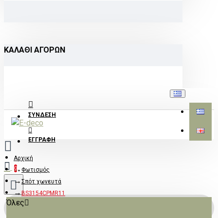
ΚΑΛΆΘΙ ΑΓΟΡΏΝ
ΣΎΝΔΕΣΗ
ΕΓΓΡΑΦΉ
Αρχική
0
Φωτισμός
Σπότ χωνευτά
BS3154CPMR11
Όλες