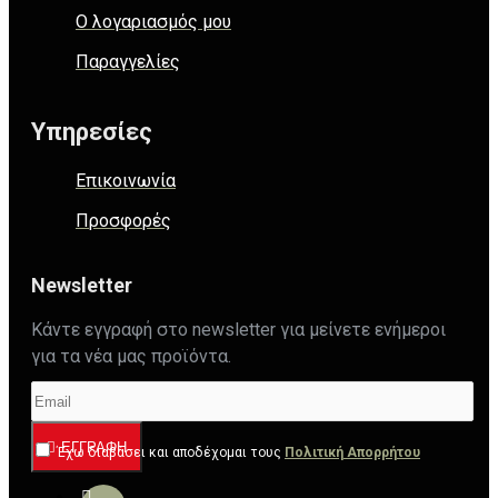
Ο λογαριασμός μου
Παραγγελίες
Υπηρεσίες
Επικοινωνία
Προσφορές
Newsletter
Κάντε εγγραφή στο newsletter για μείνετε ενήμεροι
για τα νέα μας προϊόντα.
ΕΓΓΡΑΦΉ
Έχω διαβάσει και αποδέχομαι τους
Πολιτική Απορρήτου