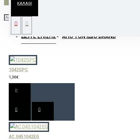
ΚΑΛΆΘΙ
# ΣΠΟΤ ΤΕΤΡΑΓΩΝΟ 3154 MR11 ΝΙΚΕΛ
ΔΕΊΤΕ ΕΠΊΣΗΣ
ΑΠΌ ΤΟΝ ΊΔΙΟ BRAND
1042GPC
1,36€
AC.0451042EG