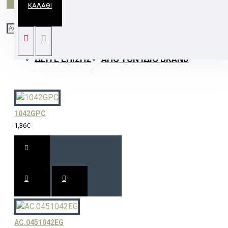
ΚΑΛΆΘΙ
ΣΠΟΤ ΧΩΝΕΥΤΟ ΧΡΥΣΟ XFP 12V 20W
ΔΕΊΤΕ ΕΠΊΣΗΣ
ΑΠΌ ΤΟΝ ΊΔΙΟ BRAND
1042GPC
1,36€
AC.0451042EG