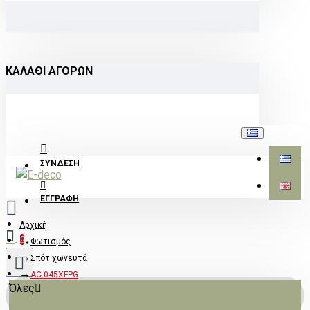
ΚΑΛΆΘΙ ΑΓΟΡΏΝ
ΣΎΝΔΕΣΗ
ΕΓΓΡΑΦΉ
Αρχική
0
Φωτισμός
Σπότ χωνευτά
AC.045XFPG
Όλες