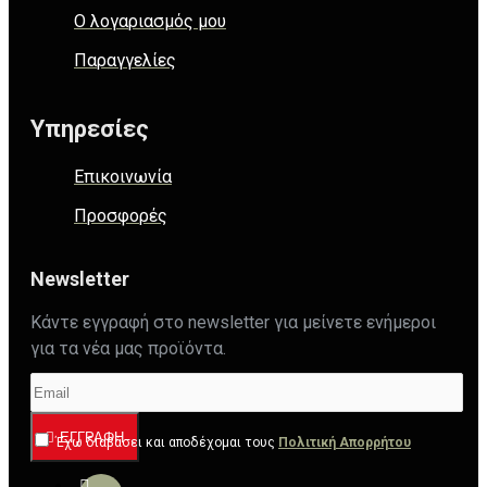
Ο λογαριασμός μου
Παραγγελίες
Υπηρεσίες
Επικοινωνία
Προσφορές
Newsletter
Κάντε εγγραφή στο newsletter για μείνετε ενήμεροι
για τα νέα μας προϊόντα.
ΕΓΓΡΑΦΉ
Έχω διαβάσει και αποδέχομαι τους
Πολιτική Απορρήτου