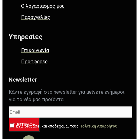
Ο λογαριασμός μου
Παραγγελίες
Υπηρεσίες
Επικοινωνία
Προσφορές
Newsletter
Κάντε εγγραφή στο newsletter για μείνετε ενήμεροι
για τα νέα μας προϊόντα.
ΕΓΓΡΑΦΉ
Έχω διαβάσει και αποδέχομαι τους
Πολιτική Απορρήτου