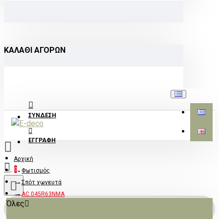
ΚΑΛΆΘΙ ΑΓΟΡΏΝ
ΣΎΝΔΕΣΗ
ΕΓΓΡΑΦΉ
Αρχική
0
Φωτισμός
Σπότ χωνευτά
AC.045R63NMA
Όλες