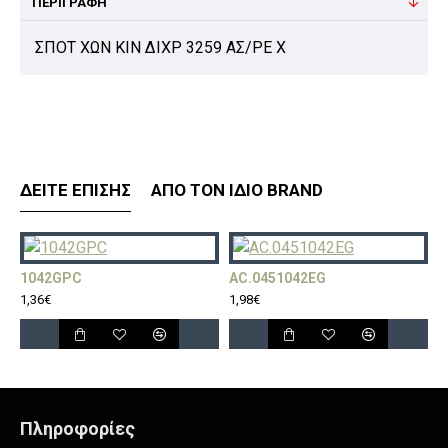
ΠΕΡΙΓΡΑΦΉ
ΣΠΟΤ ΧΩΝ ΚΙΝ ΔΙΧΡ 3259 ΑΣ/ΡΕ Χ
ΔΕΊΤΕ ΕΠΊΣΗΣ
ΑΠΌ ΤΟΝ ΊΔΙΟ BRAND
1042GPC
AC.0451042EG
A
1,36€
1,98€
2
Πληροφορίες