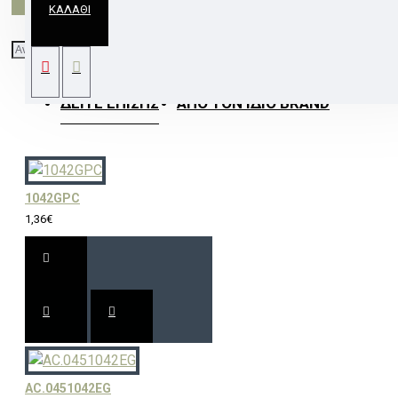
ΚΑΛΆΘΙ
ΣΠΟΤ ΧΩΝ ΚΙΝ ΑΣΗΜΙ Νο3259 ΜR11
ΔΕΊΤΕ ΕΠΊΣΗΣ
ΑΠΌ ΤΟΝ ΊΔΙΟ BRAND
1042GPC
1,36€
AC.0451042EG