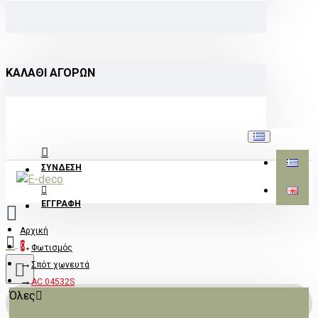
ΚΑΛΆΘΙ ΑΓΟΡΏΝ
ΣΎΝΔΕΣΗ
ΕΓΓΡΑΦΉ
Αρχική
0
Φωτισμός
Σπότ χωνευτά
AC.04532S
Όλες