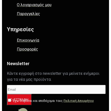
Ο λογαριασμός μου
Παραγγελίες
Υπηρεσίες
Επικοινωνία
Προσφορές
Newsletter
Κάντε εγγραφή στο newsletter για μείνετε ενήμεροι
για τα νέα μας προϊόντα.
ΕΓΓΡΑΦΉ
Έχω διαβάσει και αποδέχομαι τους
Πολιτική Απορρήτου