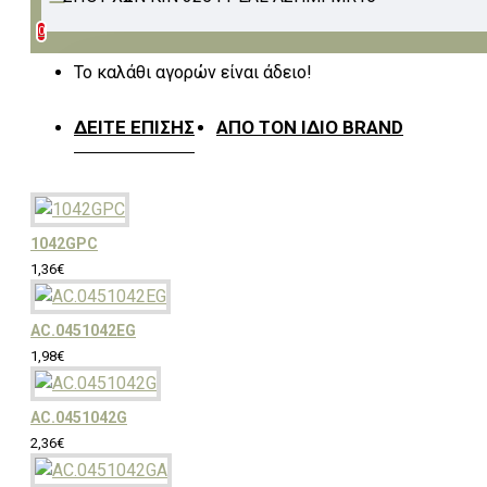
0
Πόμολα & Κουρτινόξυλα
Το καλάθι αγορών είναι άδειο!
ΔΕΊΤΕ ΕΠΊΣΗΣ
ΑΠΌ ΤΟΝ ΊΔΙΟ BRAND
Κουρτίνες & Υφάσματα
Επιπλώσεων
1042GPC
1,36€
Πλακάκια & Είδη Υγιεινής
AC.0451042EG
1,98€
Λευκά είδη
AC.0451042G
2,36€