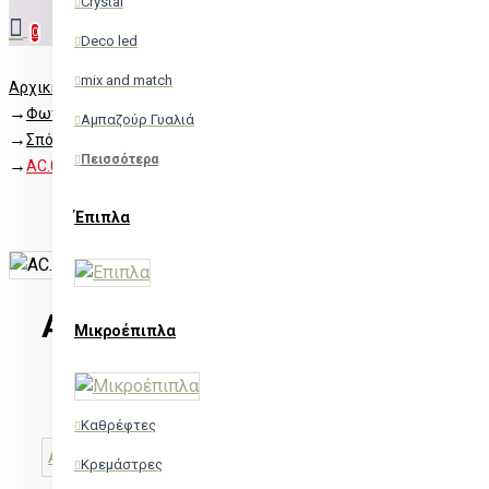
Crystal
0
Deco led
mix and match
Αρχική
Φωτισμός
Αμπαζούρ Γυαλιά
Σπότ χωνευτά
Πεισσότερα
AC.0453254PS
Έπιπλα
AC.0453254PS
Μικροέπιπλα
Μη διαθέσιμο
AC.0453254PS
Κωδικός:
Καθρέφτες
ACA
Κρεμάστρες