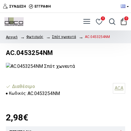
ΣΎΝΔΕΣΗ
ΕΓΓΡΑΦΉ
0
0
Φωτισμός
Σπότ χωνευτά
AC.0453254NM
Αρχική
AC.0453254NM
Διαθέσιμο
ACA
AC.0453254NM
Κωδικός:
2,98€