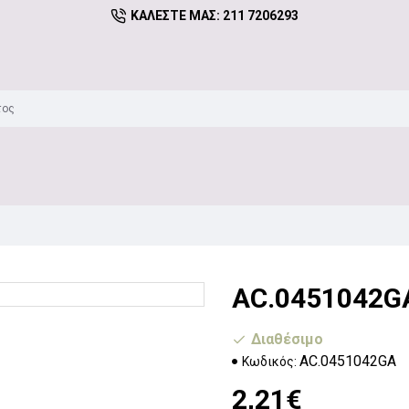
ΚΑΛΈΣΤΕ ΜΑΣ: 211 7206293
AC.0451042G
Διαθέσιμο
AC.0451042GA
Κωδικός:
2,21€