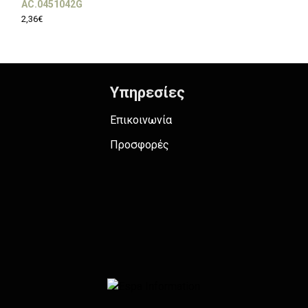
AC.0451042G
AC.0451042GM
2,36€
2,36€
Υπηρεσίες
Επικοινωνία
Προσφορές