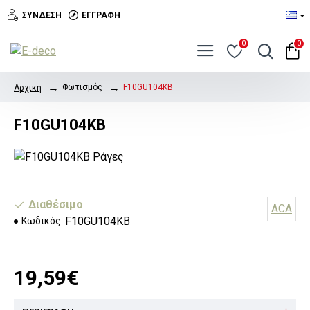
ΣΎΝΔΕΣΗ
ΕΓΓΡΑΦΉ
0
0
Φωτισμός
F10GU104KB
Αρχική
F10GU104KB
Διαθέσιμο
ACA
F10GU104KB
Κωδικός:
19,59€