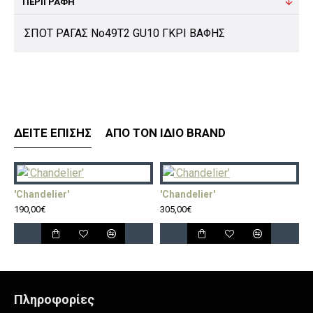
ΠΕΡΙΓΡΑΦΉ
ΣΠΟΤ ΡΑΓΑΣ Νο49Τ2 GU10 ΓΚΡΙ ΒΑΦΗΣ
ΔΕΊΤΕ ΕΠΊΣΗΣ
ΑΠΌ ΤΟΝ ΊΔΙΟ BRAND
'Chandelier'
'Chandelier'
'
190,00€
305,00€
5
Πληροφορίες