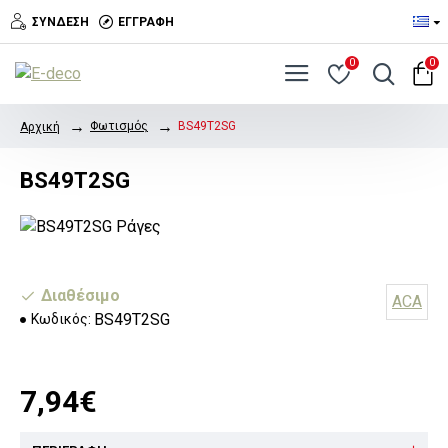
ΣΎΝΔΕΣΗ
ΕΓΓΡΑΦΉ
0
0
Φωτισμός
BS49T2SG
Αρχική
BS49T2SG
Διαθέσιμο
ACA
BS49T2SG
Κωδικός:
7,94€