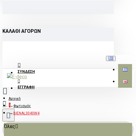
ΚΑΛΆΘΙ ΑΓΟΡΏΝ
ΣΎΝΔΕΣΗ
ΕΓΓΡΑΦΉ
Αρχική
0
Φωτισμός
BIENAL3040W4
Όλες