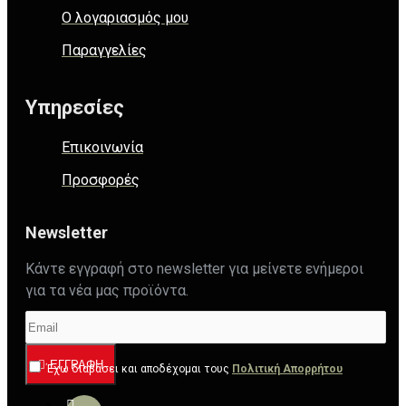
Ο λογαριασμός μου
Παραγγελίες
Υπηρεσίες
Επικοινωνία
Προσφορές
Newsletter
Κάντε εγγραφή στο newsletter για μείνετε ενήμεροι
για τα νέα μας προϊόντα.
ΕΓΓΡΑΦΉ
Έχω διαβάσει και αποδέχομαι τους
Πολιτική Απορρήτου