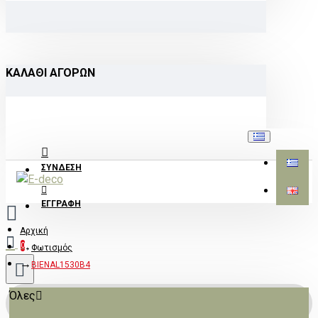
ΚΑΛΆΘΙ ΑΓΟΡΏΝ
ΣΎΝΔΕΣΗ
ΕΓΓΡΑΦΉ
Αρχική
0
Φωτισμός
BIENAL1530B4
Όλες