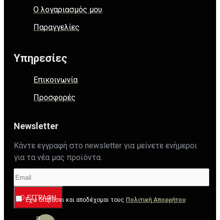
Ο λογαριασμός μου
Παραγγελίες
Υπηρεσίες
Επικοινωνία
Προσφορές
Newsletter
Κάντε εγγραφή στο newsletter για μείνετε ενήμεροι
για τα νέα μας προϊόντα.
ΕΓΓΡΑΦΉ
Έχω διαβάσει και αποδέχομαι τους
Πολιτική Απορρήτου