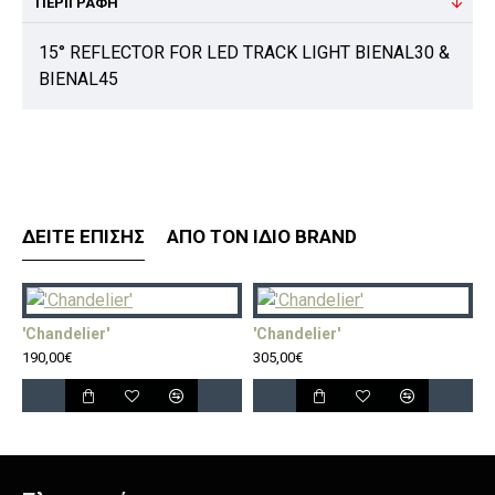
ΠΕΡΙΓΡΑΦΉ
15° REFLECTOR FOR LED TRACK LIGHT BIENAL30 &
BIENAL45
ΔΕΊΤΕ ΕΠΊΣΗΣ
ΑΠΌ ΤΟΝ ΊΔΙΟ BRAND
'Chandelier'
'Chandelier'
'
190,00€
305,00€
5