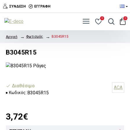
ΣΎΝΔΕΣΗ
ΕΓΓΡΑΦΉ
0
0
Φωτισμός
B3045R15
Αρχική
B3045R15
Διαθέσιμο
ACA
B3045R15
Κωδικός:
3,72€