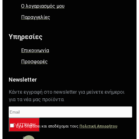
Ο λογαριασμός μου
Παραγγελίες
Υπηρεσίες
Επικοινωνία
Προσφορές
Newsletter
Κάντε εγγραφή στο newsletter για μείνετε ενήμεροι
για τα νέα μας προϊόντα.
ΕΓΓΡΑΦΉ
Έχω διαβάσει και αποδέχομαι τους
Πολιτική Απορρήτου