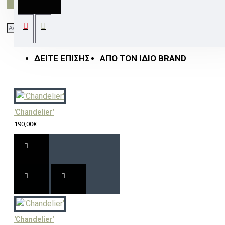
3000K 4WIRES 25-50° 3000LM 230V Ra80
ΔΕΊΤΕ ΕΠΊΣΗΣ
ΑΠΌ ΤΟΝ ΊΔΙΟ BRAND
'Chandelier'
190,00€
'Chandelier'