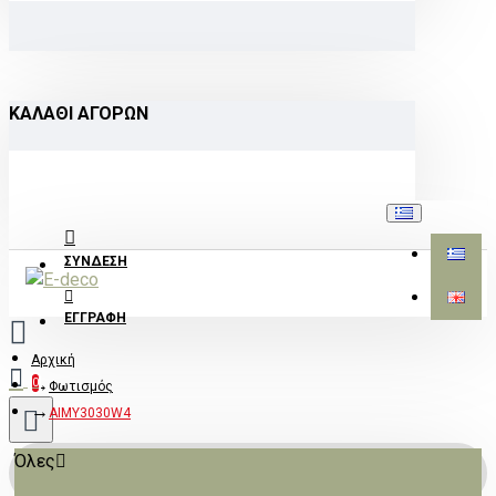
ΚΑΛΆΘΙ ΑΓΟΡΏΝ
ΣΎΝΔΕΣΗ
ΕΓΓΡΑΦΉ
Αρχική
0
Φωτισμός
AIMY3030W4
Όλες