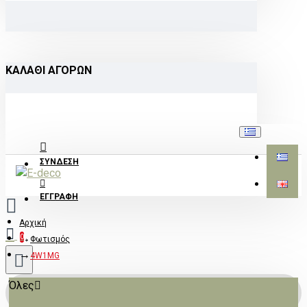
ΚΑΛΆΘΙ ΑΓΟΡΏΝ
ΣΎΝΔΕΣΗ
ΕΓΓΡΑΦΉ
Αρχική
0
Φωτισμός
4W1MG
Όλες