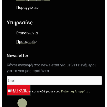
Παραγγελίες
Υπηρεσίες
Επικοινωνία
Προσφορές
Newsletter
Κάντε εγγραφή στο newsletter για μείνετε ενήμεροι
για τα νέα μας προϊόντα.
ΕΓΓΡΑΦΉ
Έχω διαβάσει και αποδέχομαι τους
Πολιτική Απορρήτου