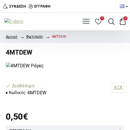
ΣΎΝΔΕΣΗ
ΕΓΓΡΑΦΉ
0
0
Φωτισμός
4MTDEW
Αρχική
4MTDEW
Διαθέσιμο
ACA
4MTDEW
Κωδικός:
0,50€