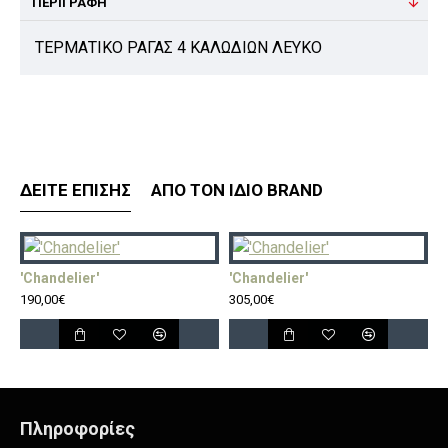
ΠΕΡΙΓΡΑΦΉ
ΤΕΡΜΑΤΙΚΟ ΡΑΓΑΣ 4 ΚΑΛΩΔΙΩΝ ΛΕΥΚΟ
ΔΕΊΤΕ ΕΠΊΣΗΣ
ΑΠΌ ΤΟΝ ΊΔΙΟ BRAND
'Chandelier'
'Chandelier'
'
190,00€
305,00€
5
Πληροφορίες