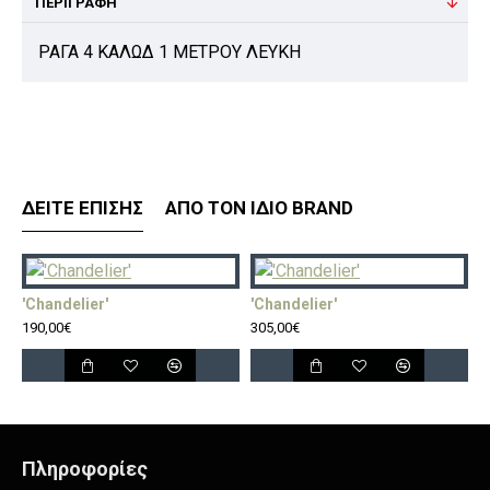
ΠΕΡΙΓΡΑΦΉ
ΡΑΓΑ 4 ΚΑΛΩΔ 1 ΜΕΤΡΟΥ ΛΕΥΚΗ
ΔΕΊΤΕ ΕΠΊΣΗΣ
ΑΠΌ ΤΟΝ ΊΔΙΟ BRAND
'Chandelier'
'Chandelier'
'
190,00€
305,00€
5
Πληροφορίες