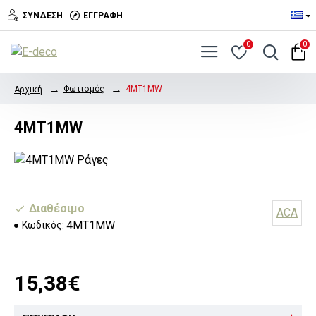
ΣΎΝΔΕΣΗ
ΕΓΓΡΑΦΉ
0
0
Φωτισμός
4MT1MW
Αρχική
4MT1MW
Διαθέσιμο
ACA
4MT1MW
Κωδικός:
15,38€