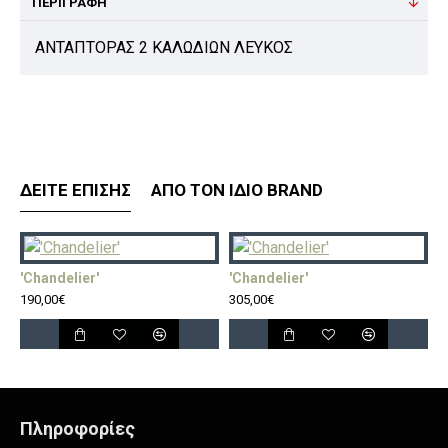
ΠΕΡΙΓΡΑΦΉ
ΑΝΤΑΠΤΟΡΑΣ 2 ΚΑΛΩΔΙΩΝ ΛΕΥΚΟΣ
ΔΕΊΤΕ ΕΠΊΣΗΣ
ΑΠΌ ΤΟΝ ΊΔΙΟ BRAND
'Chandelier'
'Chandelier'
'
190,00€
305,00€
5
Πληροφορίες