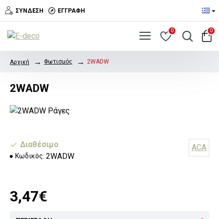
ΣΎΝΔΕΣΗ
ΕΓΓΡΑΦΉ
0
0
Φωτισμός
2WADW
Αρχική
2WADW
Διαθέσιμο
ACA
2WADW
Κωδικός:
3,47€