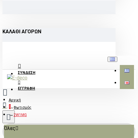
ΚΑΛΆΘΙ ΑΓΟΡΏΝ
ΣΎΝΔΕΣΗ
ΕΓΓΡΑΦΉ
Αρχική
0
Φωτισμός
2W1MG
Όλες