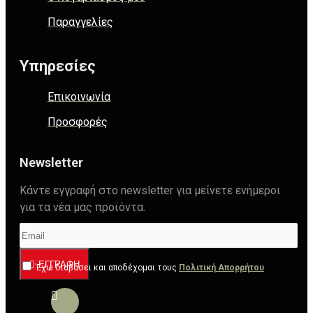
Παραγγελίες
Υπηρεσίες
Επικοινωνία
Προσφορές
Newsletter
Κάντε εγγραφή στο newsletter για μείνετε ενήμεροι
για τα νέα μας προϊόντα.
ΕΓΓΡΑΦΉ
Έχω διαβάσει και αποδέχομαι τους
Πολιτική Απορρήτου