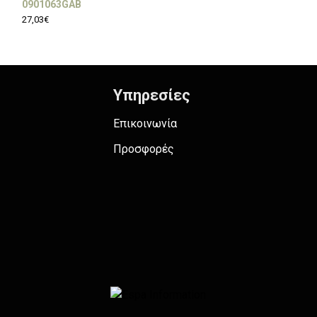
0901063GAB
0901063NM
27,03€
27,03€
Υπηρεσίες
Επικοινωνία
Προσφορές