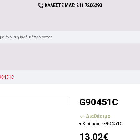
ΚΑΛΈΣΤΕ ΜΑΣ: 211 7206293
90451C
G90451C
Διαθέσιμο
G90451C
Κωδικός:
13,02€