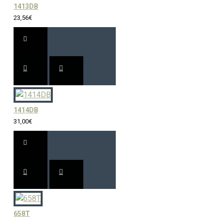
1413DB
23,56€
1414DB
31,00€
658T