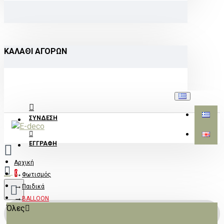
ΚΑΛΆΘΙ ΑΓΟΡΏΝ
ΣΎΝΔΕΣΗ
ΕΓΓΡΑΦΉ
Αρχική
0
Φωτισμός
Παιδικά
BALLOON
Όλες