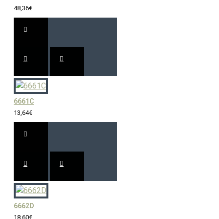
48,36€
6661C
13,64€
6662D
18,60€