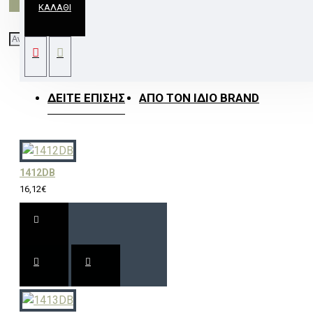
ΚΑΛΆΘΙ
2 IN 1 8W LED NIGHT LIGHT & PROJECTOR WITH
4 PATTERNS AND 1M USB CABLE OR 3XAA
ΔΕΊΤΕ ΕΠΊΣΗΣ
ΑΠΌ ΤΟΝ ΊΔΙΟ BRAND
1412DB
16,12€