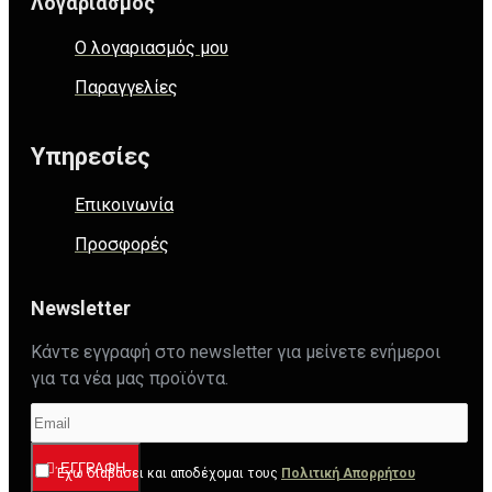
Λογαριασμός
Ο λογαριασμός μου
Παραγγελίες
Υπηρεσίες
Επικοινωνία
Προσφορές
Newsletter
Κάντε εγγραφή στο newsletter για μείνετε ενήμεροι
για τα νέα μας προϊόντα.
ΕΓΓΡΑΦΉ
Έχω διαβάσει και αποδέχομαι τους
Πολιτική Απορρήτου