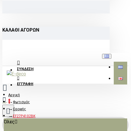
ΚΑΛΆΘΙ ΑΓΟΡΏΝ
ΣΎΝΔΕΣΗ
ΕΓΓΡΑΦΉ
Αρχική
0
Φωτισμός
Οροφής
EF27P4102BK
Όλες