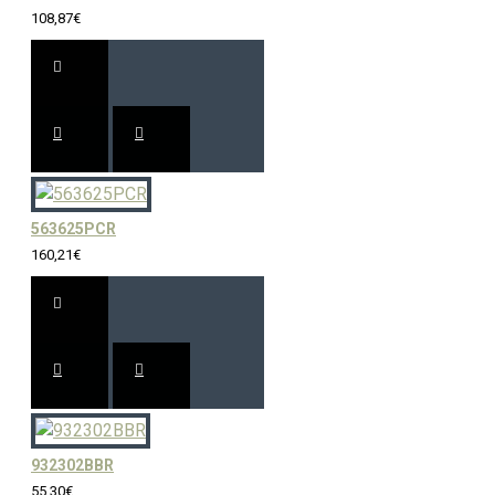
108,87€
563625PCR
160,21€
932302BBR
55,30€