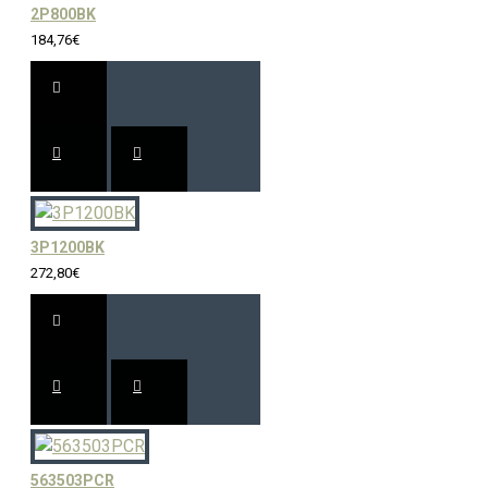
2P800BK
184,76€
3P1200BK
272,80€
563503PCR