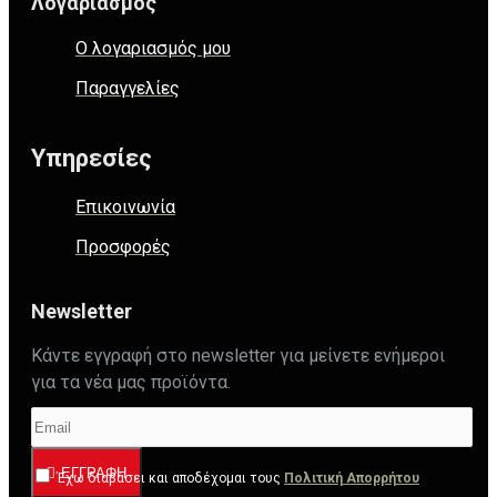
Λογαριασμός
Ο λογαριασμός μου
Παραγγελίες
Υπηρεσίες
Επικοινωνία
Προσφορές
Newsletter
Κάντε εγγραφή στο newsletter για μείνετε ενήμεροι
για τα νέα μας προϊόντα.
ΕΓΓΡΑΦΉ
Έχω διαβάσει και αποδέχομαι τους
Πολιτική Απορρήτου