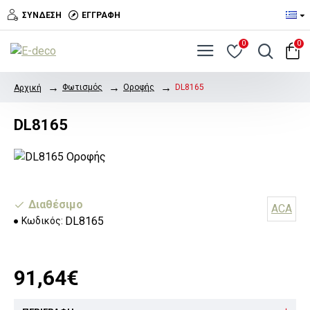
ΣΎΝΔΕΣΗ
ΕΓΓΡΑΦΉ
0
0
Φωτισμός
Οροφής
DL8165
Αρχική
DL8165
Διαθέσιμο
ACA
DL8165
Κωδικός:
91,64€