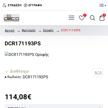
ΣΎΝΔΕΣΗ
ΕΓΓΡΑΦΉ
0
0
Φωτισμός
Οροφής
DCR171193PS
Αρχική
DCR171193PS
Διαθέσιμο
ACA
DCR171193PS
Κωδικός:
114,08€