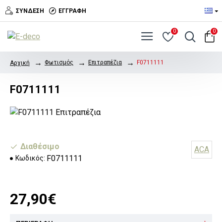
ΣΎΝΔΕΣΗ
ΕΓΓΡΑΦΉ
0
0
Φωτισμός
Επιτραπέζια
F0711111
Αρχική
F0711111
Διαθέσιμο
ACA
F0711111
Κωδικός:
27,90€