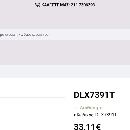
ΚΑΛΈΣΤΕ ΜΑΣ: 211 7206293
DLX7391T
Διαθέσιμο
DLX7391T
Κωδικός:
33,11€