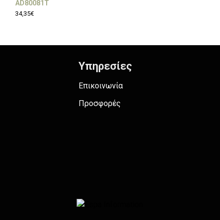
AD80081T
AD80281T
34,35€
44,27€
Υπηρεσίες
Επικοινωνία
Προσφορές