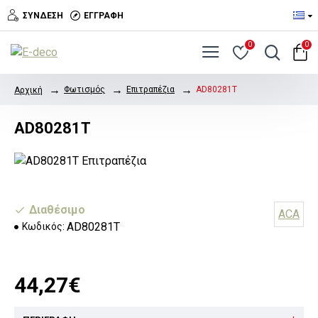
ΣΎΝΔΕΣΗ
ΕΓΓΡΑΦΉ
0
0
Φωτισμός
Επιτραπέζια
AD80281T
Αρχική
AD80281T
Διαθέσιμο
ACA
AD80281T
Κωδικός:
44,27€