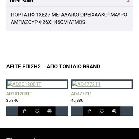
ΠΕΡΙΓΡΑΦΉ
ΠΟΡΤΑΤΙΦ 1ΧΕ27 ΜΕΤΑΛΛΙΚΟ ΟΡΕΙΧΑΛΚΟ+ΜΑΥΡΟ
ΑΜΠΑΖΟΥΡ Φ26ΧΗ45CM ATMOS
ΔΕΊΤΕ ΕΠΊΣΗΣ
ΑΠΌ ΤΟΝ ΊΔΙΟ BRAND
AD2012001T
AD477211
A
35,34€
45,88€
3