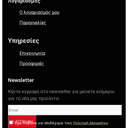
Λογαριασμός
Ο λογαριασμός μου
Παραγγελίες
Υπηρεσίες
Επικοινωνία
Προσφορές
Newsletter
Κάντε εγγραφή στο newsletter για μείνετε ενήμεροι
για τα νέα μας προϊόντα.
ΕΓΓΡΑΦΉ
Έχω διαβάσει και αποδέχομαι τους
Πολιτική Απορρήτου