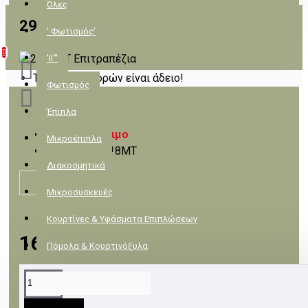
Όλες
2918MT
' Φωτισμός'
0
'II"'
Το καλάθι αγορών είναι άδειο!
Φωτισμός
Έπιπλα
Μη διαθέσιμο
Μικροέπιπλα
2918MT
Κωδικός:
Διακοσμητικά
ACA
Μικροσυσκευές
Κουρτίνες & Υφάσματα Επιπλώσεων
16,24€
Πόμολα & Κουρτινόξυλα
Πλακάκια & Είδη Υγιεινής
ΠΕΡΙΓΡΑΦΉ
Λευκά είδη