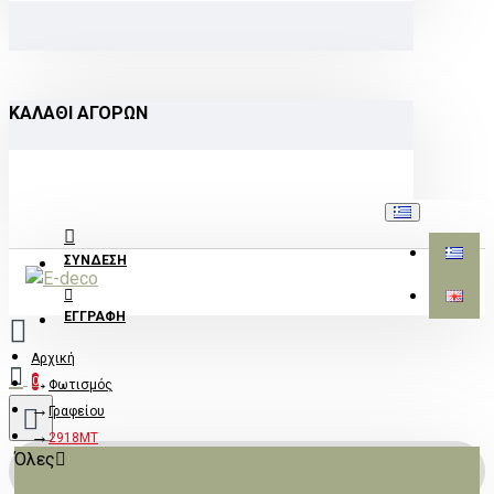
ΚΑΛΆΘΙ ΑΓΟΡΏΝ
ΣΎΝΔΕΣΗ
ΕΓΓΡΑΦΉ
Αρχική
0
Φωτισμός
Γραφείου
2918MT
Όλες