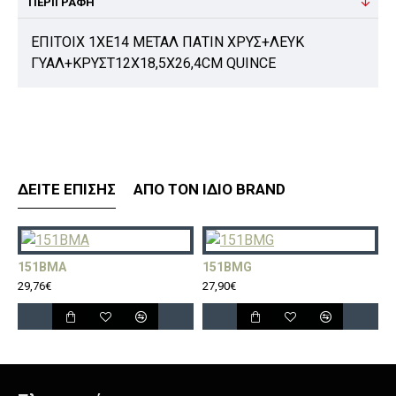
ΠΕΡΙΓΡΑΦΉ
ΕΠΙΤΟΙΧ 1ΧΕ14 ΜΕΤΑΛ ΠΑΤΙΝ ΧΡΥΣ+ΛΕΥΚ
ΓΥΑΛ+ΚΡΥΣΤ12Χ18,5Χ26,4CM QUINCE
ΔΕΊΤΕ ΕΠΊΣΗΣ
ΑΠΌ ΤΟΝ ΊΔΙΟ BRAND
151BMA
151BMG
1
29,76€
27,90€
2