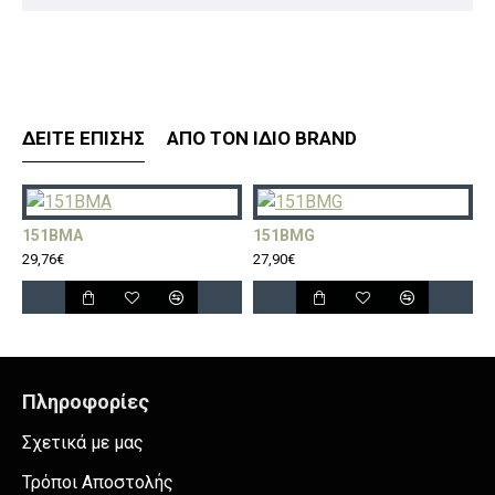
ΔΕΊΤΕ ΕΠΊΣΗΣ
ΑΠΌ ΤΟΝ ΊΔΙΟ BRAND
151BMA
151BMG
1
29,76€
27,90€
2
Πληροφορίες
Σχετικά με μας
Τρόποι Αποστολής