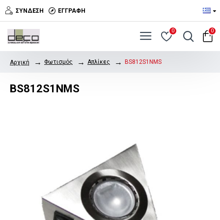
ΣΎΝΔΕΣΗ
ΕΓΓΡΑΦΉ
0
0
Φωτισμός
Απλίκες
BS812S1NMS
Αρχική
BS812S1NMS