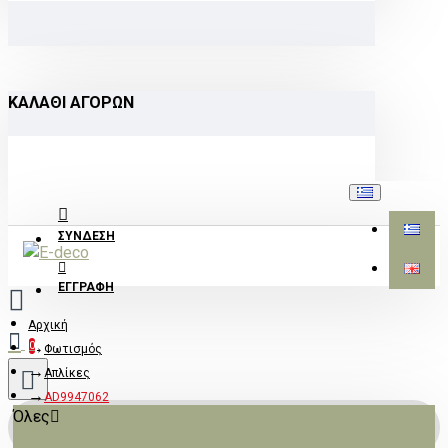
ΚΑΛΆΘΙ ΑΓΟΡΏΝ
ΣΎΝΔΕΣΗ
ΕΓΓΡΑΦΉ
Αρχική
0
Φωτισμός
Απλίκες
AD9947062
Όλες