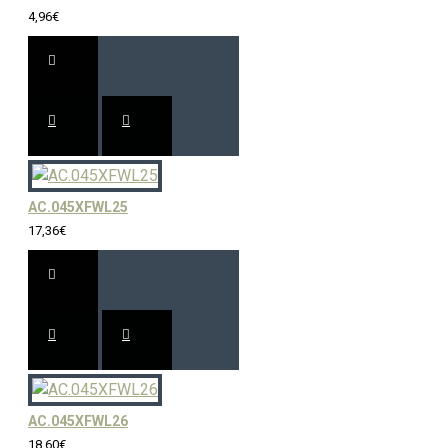
4,96€
AC.045XFWL25
17,36€
AC.045XFWL26
18,60€