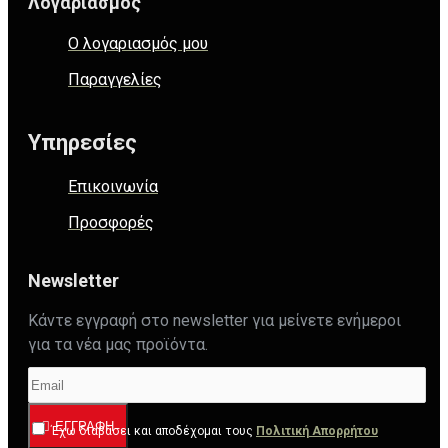
Λογαριασμός
Ο λογαριασμός μου
Παραγγελίες
Υπηρεσίες
Επικοινωνία
Προσφορές
Newsletter
Κάντε εγγραφή στο newsletter για μείνετε ενήμεροι
για τα νέα μας προϊόντα.
ΕΓΓΡΑΦΉ
Έχω διαβάσει και αποδέχομαι τους
Πολιτική Απορρήτου