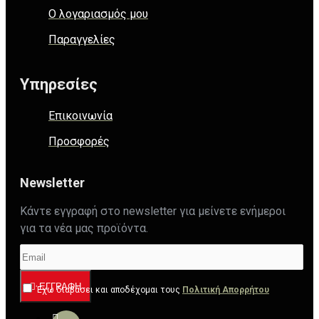
Ο λογαριασμός μου
Παραγγελίες
Υπηρεσίες
Επικοινωνία
Προσφορές
Newsletter
Κάντε εγγραφή στο newsletter για μείνετε ενήμεροι
για τα νέα μας προϊόντα.
ΕΓΓΡΑΦΉ
Έχω διαβάσει και αποδέχομαι τους
Πολιτική Απορρήτου