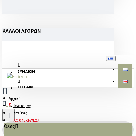
ΚΑΛΆΘΙ ΑΓΟΡΏΝ
ΣΎΝΔΕΣΗ
ΕΓΓΡΑΦΉ
Αρχική
0
Φωτισμός
Απλίκες
AC.045XFWL27
Όλες