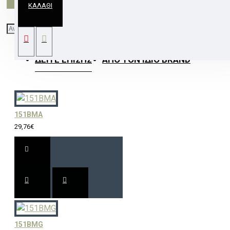
ΚΑΛΆΘΙ
# ΑΠΛΙΚΑ ΔΙΑΚΟΣΜΗΤΙΚΗ WL27
ΔΕΊΤΕ ΕΠΊΣΗΣ
ΑΠΌ ΤΟΝ ΊΔΙΟ BRAND
151BMA
29,76€
151BMG