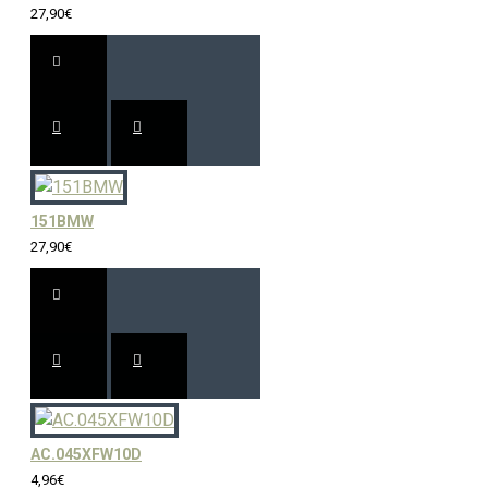
27,90€
151BMW
27,90€
AC.045XFW10D
4,96€