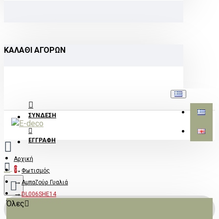
ΚΑΛΆΘΙ ΑΓΟΡΏΝ
ΣΎΝΔΕΣΗ
ΕΓΓΡΑΦΉ
Αρχική
0
Φωτισμός
Αμπαζούρ Γυαλιά
DL006SHE14
Όλες