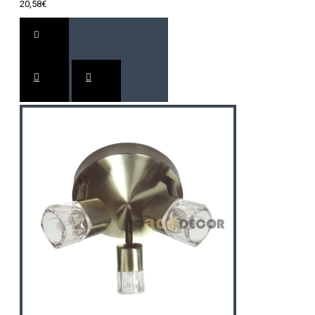
20,58€