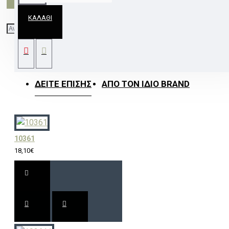
ΚΑΛΆΘΙ
ΑΜΠΑΖΟΥΡ ΛΙΝΟ ΚΑΦΕ ΜΕ ΒΑΣΗ ΓΙΑ Ε14
Φ14ΧΗ13CM
ΔΕΊΤΕ ΕΠΊΣΗΣ
ΑΠΌ ΤΟΝ ΊΔΙΟ BRAND
10361
18,10€