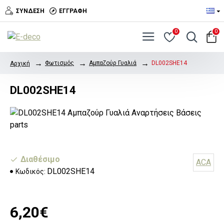
ΣΎΝΔΕΣΗ
ΕΓΓΡΑΦΉ
0
0
Φωτισμός
Αμπαζούρ Γυαλιά
DL002SHE14
Αρχική
DL002SHE14
Διαθέσιμο
ACA
DL002SHE14
Κωδικός:
6,20€