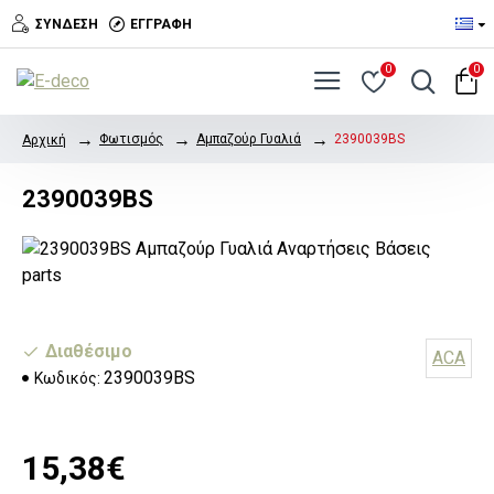
ΣΎΝΔΕΣΗ
ΕΓΓΡΑΦΉ
0
0
Φωτισμός
Αμπαζούρ Γυαλιά
2390039BS
Αρχική
2390039BS
Διαθέσιμο
ACA
2390039BS
Κωδικός:
15,38€