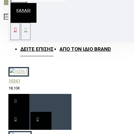
ΚΑΛΆΘΙ
ΓΥΑΛΙ ΜΑΥΡΟ ΜΑΤ ΕΞΩ-ΑΣΗΜΙ ΜΕΣΑ
Φ30ΧΗ14CM E27 TOKYO
ΔΕΊΤΕ ΕΠΊΣΗΣ
ΑΠΌ ΤΟΝ ΊΔΙΟ BRAND
10361
18,10€