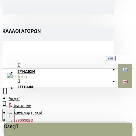
ΚΑΛΆΘΙ ΑΓΟΡΏΝ
ΣΎΝΔΕΣΗ
ΕΓΓΡΑΦΉ
Αρχική
0
Φωτισμός
Αμπαζούρ Γυαλιά
2390030BS
Όλες