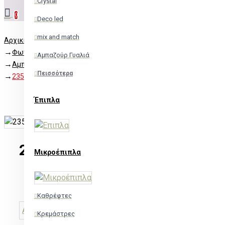
Crystal
0
Deco led
mix and match
Αρχική
Φωτισμός
Αμπαζούρ Γυαλιά
Αμπαζούρ Γυαλιά
Πεισσότερα
2359825WG
Έπιπλα
2359825WG
Μικροέπιπλα
Διαθέσιμο
2359825WG
Κωδικός:
Καθρέφτες
ACA
Κρεμάστρες