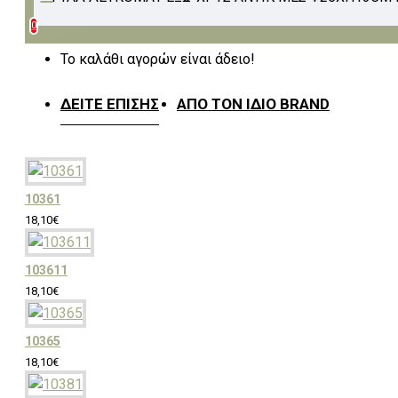
0
Πόμολα & Κουρτινόξυλα
Το καλάθι αγορών είναι άδειο!
ΔΕΊΤΕ ΕΠΊΣΗΣ
ΑΠΌ ΤΟΝ ΊΔΙΟ BRAND
Κουρτίνες & Υφάσματα
Επιπλώσεων
10361
18,10€
Πλακάκια & Είδη Υγιεινής
103611
18,10€
Λευκά είδη
10365
18,10€